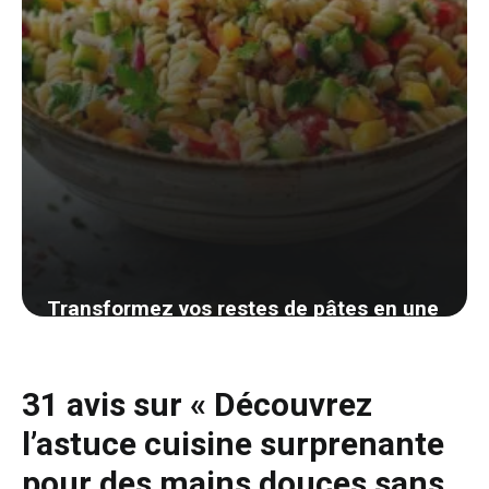
Transformez vos restes de pâtes en une
salade savoureuse et économique :
découvrez comment avec notre guide
31 avis sur « Découvrez
facile
l’astuce cuisine surprenante
29 août 2024
pour des mains douces sans