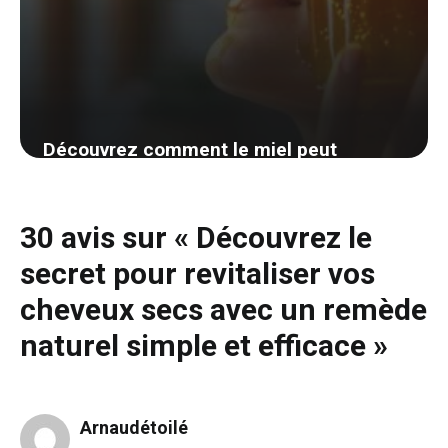
Découvrez comment le miel peut
transformer votre peau sèche en un
éclat radieux
30 avis sur « Découvrez le
21 août 2024
secret pour revitaliser vos
cheveux secs avec un remède
naturel simple et efficace »
Arnaudétoilé