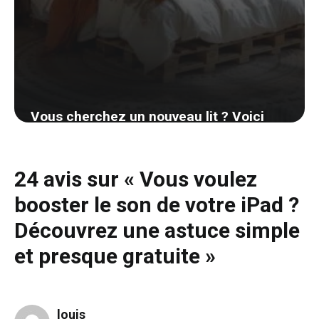
Vous cherchez un nouveau lit ? Voici
pourquoi opter pour un lit en palettes
pourrait transformer votre chambre et
24 avis sur « Vous voulez
votre portefeuille
booster le son de votre iPad ?
27 août 2024
Découvrez une astuce simple
et presque gratuite »
louis