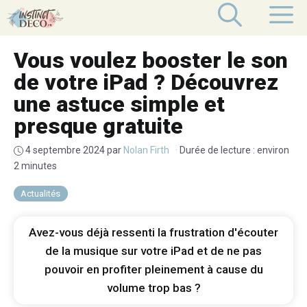
Aller
M
au
contenu
Vous voulez booster le son
de votre iPad ? Découvrez
une astuce simple et
presque gratuite
4 septembre 2024
par
Nolan Firth
·
Durée de lecture : environ
2 minutes
Actualités
Avez-vous déjà ressenti la frustration d'écouter
de la musique sur votre iPad et de ne pas
pouvoir en profiter pleinement à cause du
volume trop bas ?