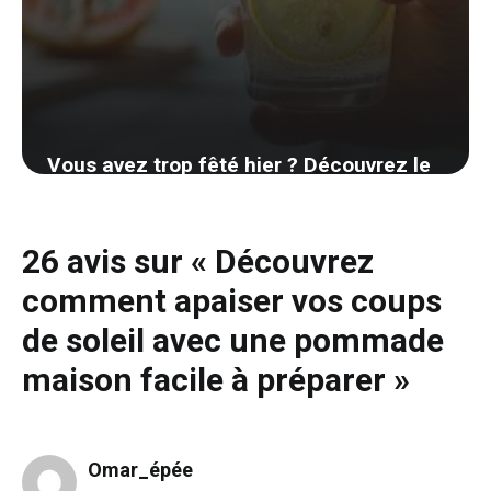
Vous avez trop fêté hier ? Découvrez le
remède miracle pour effacer votre
gueule de bois rapidement
26 avis sur « Découvrez
1 septembre 2024
comment apaiser vos coups
de soleil avec une pommade
maison facile à préparer »
Omar_épée