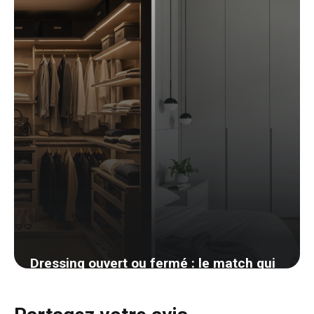
Dressing ouvert ou fermé : le match qui
divise les décorateurs
14 avril 2026