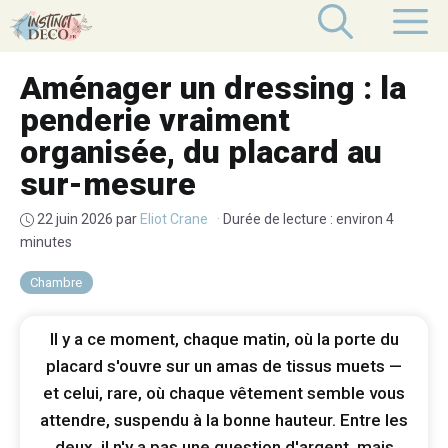
Aller
M
au
contenu
Aménager un dressing : la
penderie vraiment
organisée, du placard au
sur-mesure
22 juin 2026
par
Eliot Crane
·
Durée de lecture : environ 4
minutes
Chambre
Il y a ce moment, chaque matin, où la porte du
placard s'ouvre sur un amas de tissus muets —
et celui, rare, où chaque vêtement semble vous
attendre, suspendu à la bonne hauteur. Entre les
deux, il n'y a pas une question d'argent, mais