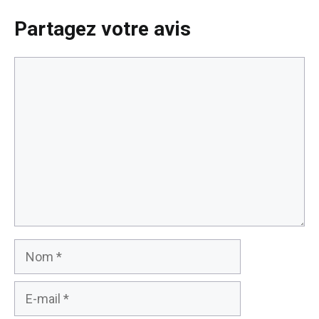
4 avril 2026
Partagez votre avis
Commentaire
Nom
E-
mail