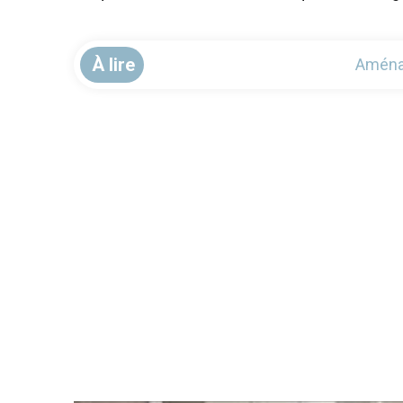
À lire
Aménage