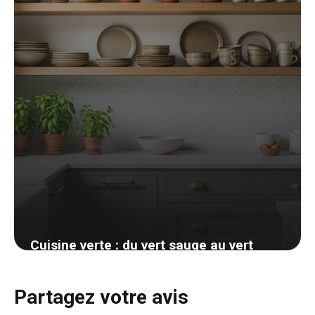
Cuisine verte : du vert sauge au vert
forêt, le guide des nuances
5 avril 2026
Partagez votre avis