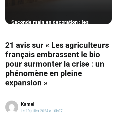
Seconde main en decoration : les
meilleures plateformes et mes astuces
de chineuse
21 avis sur « Les agriculteurs
25 mai 2026
français embrassent le bio
pour surmonter la crise : un
phénomène en pleine
expansion »
Kamel
Le 19 juillet 2024 à 10h07