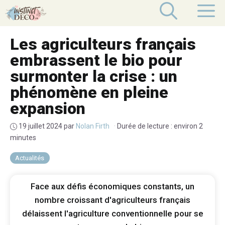
Aller
M
au
contenu
Les agriculteurs français
embrassent le bio pour
surmonter la crise : un
phénomène en pleine
expansion
19 juillet 2024
par
Nolan Firth
·
Durée de lecture : environ 2
minutes
Actualités
Face aux défis économiques constants, un
nombre croissant d'agriculteurs français
délaissent l'agriculture conventionnelle pour se