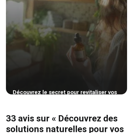
Découvrez le secret pour revitaliser vos
cheveux secs avec un remède naturel
simple et efficace
33 avis sur « Découvrez des
30 août 2024
solutions naturelles pour vos