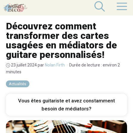
Aller
M
au
contenu
Découvrez comment
transformer des cartes
usagées en médiators de
guitare personnalisés!
23 juillet 2024
par
Nolan Firth
·
Durée de lecture : environ 2
minutes
Actualités
Vous êtes guitariste et avez constamment
besoin de médiators?