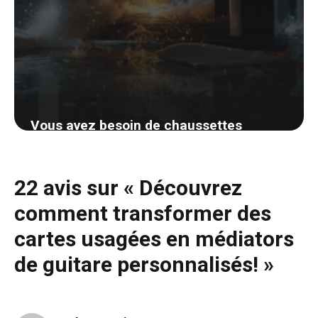
Vous avez besoin de chaussettes
sèches rapidement? Découvrez cette
astuce surprenante qui changera votre
22 avis sur « Découvrez
quotidien
comment transformer des
3 septembre 2024
cartes usagées en médiators
de guitare personnalisés! »