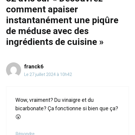
22 août 2024
comment apaiser
instantanément une piqûre
de méduse avec des
ingrédients de cuisine »
franck6
Le 27 juillet 2024 à 10h42
Wow, vraiment? Du vinaigre et du
bicarbonate? Ça fonctionne si bien que ça?
😮
Répondre