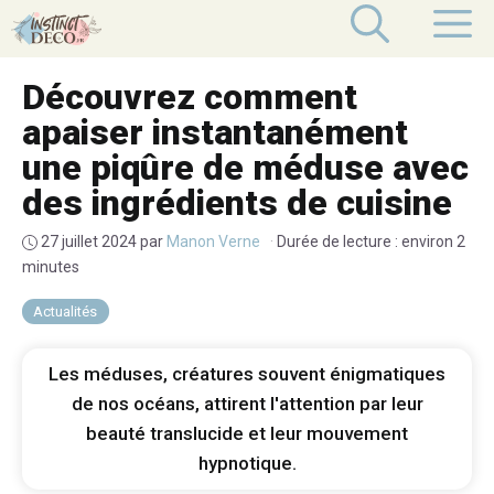
Aller
M
au
contenu
Découvrez comment
apaiser instantanément
une piqûre de méduse avec
des ingrédients de cuisine
27 juillet 2024
par
Manon Verne
·
Durée de lecture : environ 2
minutes
Actualités
Les méduses, créatures souvent énigmatiques
de nos océans, attirent l'attention par leur
beauté translucide et leur mouvement
hypnotique.