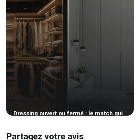
Dressing ouvert ou fermé : le match qui
divise les décorateurs
14 avril 2026
Partagez votre avis