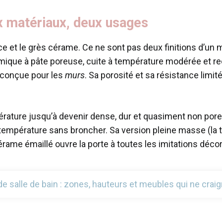
x matériaux, deux usages
ce et le grès cérame. Ce ne sont pas deux finitions d’un
ique à pâte poreuse, cuite à température modérée et rec
st conçue pour les
murs
. Sa porosité et sa résistance limit
empérature jusqu’à devenir dense, dur et quasiment non por
 température sans broncher. Sa version pleine masse (la t
rame émaillé ouvre la porte à toutes les imitations décor
 salle de bain : zones, hauteurs et meubles qui ne craig