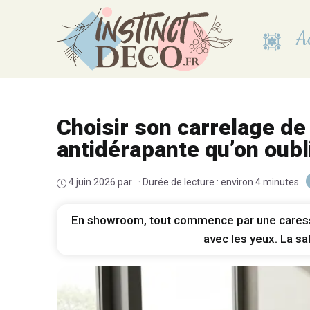
Aller
au
Ac
contenu
Choisir son carrelage de 
antidérapante qu’on oubl
4 juin 2026
par
·
Durée de lecture : environ 4 minutes
En showroom, tout commence par une caresse du
avec les yeux. La sal