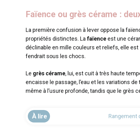
Faïence ou grès cérame : deu
La première confusion à lever oppose la faïen
propriétés distinctes. La
faïence
est une céram
déclinable en mille couleurs et reliefs, elle e
fendrait sous les chocs.
Le
grès cérame
, lui, est cuit à très haute t
encaisse le passage, l’eau et les variations de
même à l’usure profonde, tandis que le grès cé
À lire
Rangement de