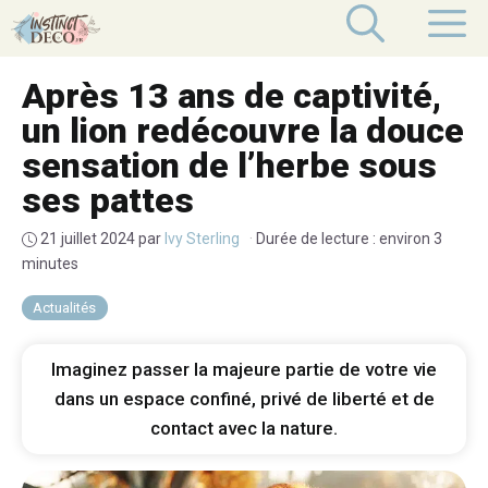
Aller
M
au
contenu
Après 13 ans de captivité,
un lion redécouvre la douce
sensation de l’herbe sous
ses pattes
21 juillet 2024
par
Ivy Sterling
·
Durée de lecture : environ 3
minutes
Actualités
Imaginez passer la majeure partie de votre vie
dans un espace confiné, privé de liberté et de
contact avec la nature.