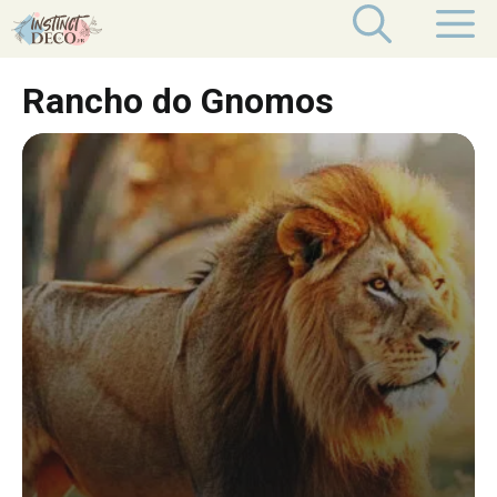
Aller
M
au
contenu
Rancho do Gnomos