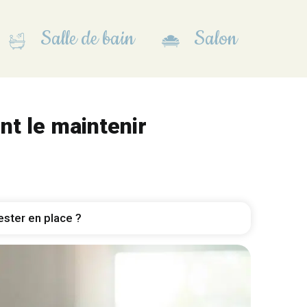
Salle de bain
Salon
t le maintenir
rester en place ?