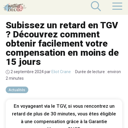
Aller
M
au
contenu
Subissez un retard en TGV
? Découvrez comment
obtenir facilement votre
compensation en moins de
15 jours
2 septembre 2024
par
Eliot Crane
·
Durée de lecture : environ
2 minutes
Actualités
En voyageant via le TGV, si vous rencontrez un
retard de plus de 30 minutes, vous êtes éligible
à une compensation grâce à la Garantie