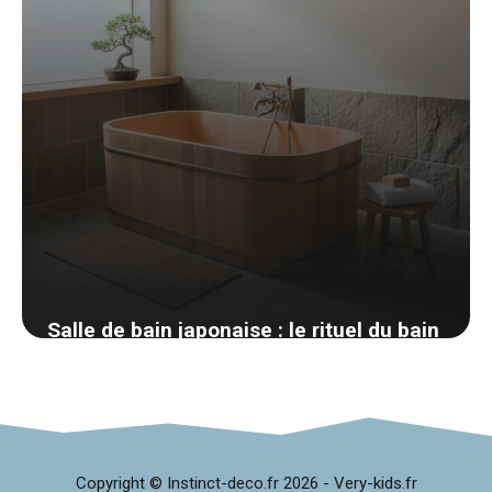
Salle de bain japonaise : le rituel du bain
réinventé chez soi
31 mars 2026
Copyright © Instinct-deco.fr
2026 -
Very-kids.fr