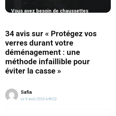
Vous avez besoin de chaussettes
sèches rapidement? Découvrez cette
astuce surprenante qui changera votre
34 avis sur « Protégez vos
quotidien
verres durant votre
3 septembre 2024
déménagement : une
méthode infaillible pour
éviter la casse »
Safia
Le 9 août 2024 à 8h22