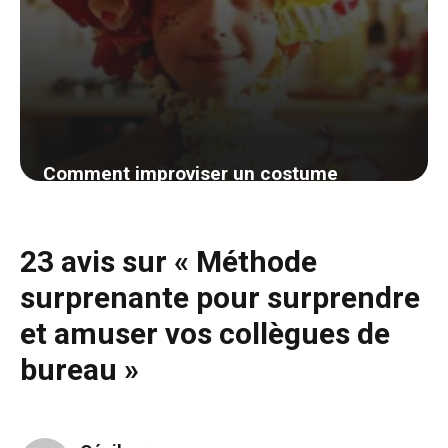
Comment improviser un costume
d’Halloween savoureux et original sans
se ruiner ? Découvrez nos astuces
23 avis sur « Méthode
créatives !
surprenante pour surprendre
5 août 2024
et amuser vos collègues de
bureau »