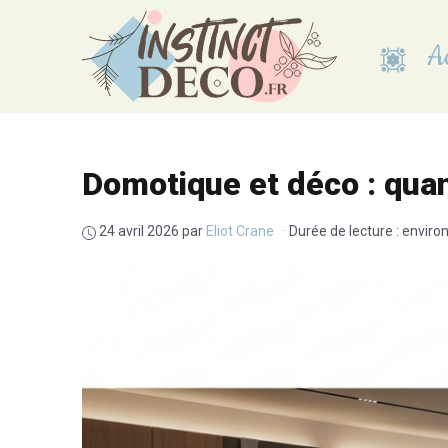
Aller
au
Ac
contenu
Domotique et déco : quan
24 avril 2026
par
Eliot Crane
·
Durée de lecture : enviro