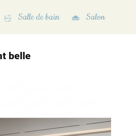
Salle de bain
Salon
t belle