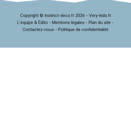
Copyright © Instinct-deco.fr
2026 -
Very-kids.fr
L'équipe & Édito
-
Mentions légales
-
Plan du site
-
Contactez-nous
-
Politique de confidentialité