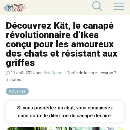
Aller
M
au
contenu
Découvrez Kät, le canapé
révolutionnaire d’Ikea
conçu pour les amoureux
des chats et résistant aux
griffes
17 août 2024
par
Eliot Crane
·
Durée de lecture : environ 2
minutes
Actualités
Si vous possédez un chat, vous connaissez
sans doute le dilemme du canapé déchiré.