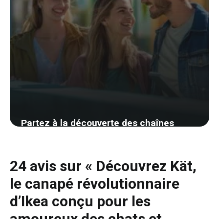
Partez à la découverte des chaînes
d’hôtels les plus abordables aux États-
Unis et économisez sur votre séjour
24 avis sur « Découvrez Kät,
20 août 2024
le canapé révolutionnaire
d’Ikea conçu pour les
amoureux des chats et