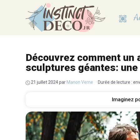
Aller
au
Ac
contenu
Découvrez comment un ar
sculptures géantes: une 
21 juillet 2024
par
Manon Verne
·
Durée de lecture : en
Imaginez po