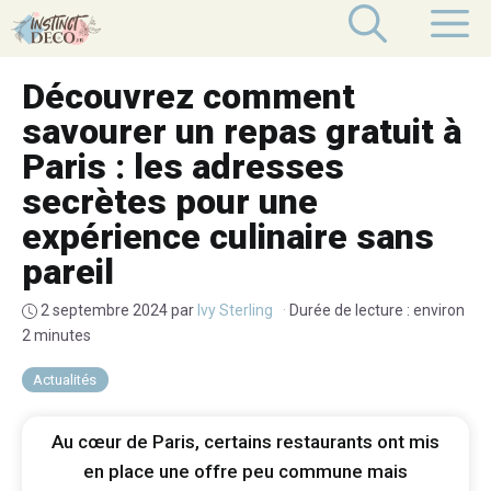
Aller
M
au
contenu
Découvrez comment
savourer un repas gratuit à
Paris : les adresses
secrètes pour une
expérience culinaire sans
pareil
2 septembre 2024
par
Ivy Sterling
·
Durée de lecture : environ
2 minutes
Actualités
Au cœur de Paris, certains restaurants ont mis
en place une offre peu commune mais