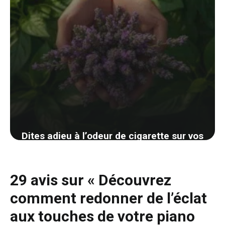
Dites adieu à l’odeur de cigarette sur vos
doigts avec une solution simple et
naturelle
29 avis sur « Découvrez
22 août 2024
comment redonner de l’éclat
aux touches de votre piano