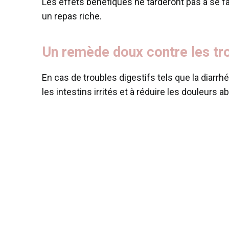
Les effets bénéfiques ne tarderont pas à se fa
un repas riche.
Un remède doux contre les tr
En cas de troubles digestifs tels que la diarrh
les intestins irrités et à réduire les douleurs 