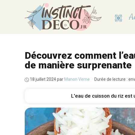
Aller
au
Ac
contenu
Découvrez comment l’eau 
de manière surprenante
18 juillet 2024
par
Manon Verne
·
Durée de lecture : en
L'eau de cuisson du riz est 