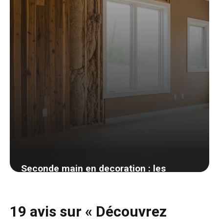
Seconde main en decoration : les
meilleures plateformes et mes astuces
de chineuse
19 avis sur « Découvrez
25 mai 2026