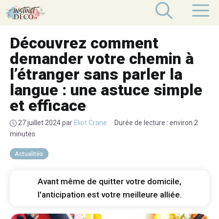
Aller
M
au
contenu
Découvrez comment
demander votre chemin à
l’étranger sans parler la
langue : une astuce simple
et efficace
27 juillet 2024
par
Eliot Crane
·
Durée de lecture : environ 2
minutes
Actualités
Avant même de quitter votre domicile,
l'anticipation est votre meilleure alliée.