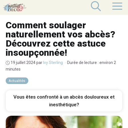
Aller
M
au
contenu
Comment soulager
naturellement vos abcès?
Découvrez cette astuce
insoupçonnée!
19 juillet 2024
par
Ivy Sterling
·
Durée de lecture : environ 2
minutes
Actualités
Vous êtes confronté à un abcès douloureux et
inesthétique?