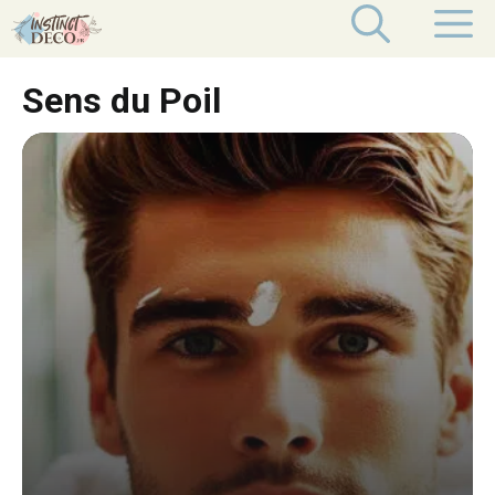
Aller
M
au
contenu
Sens du Poil