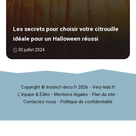
Les secrets pour choisir votre citrouille
idéale pour un Halloween réussi
30 juillet 2024
Copyright © Instinct-deco.fr
2026 -
Very-kids.fr
L'équipe & Édito
-
Mentions légales
-
Plan du site
-
Contactez-nous
-
Politique de confidentialité