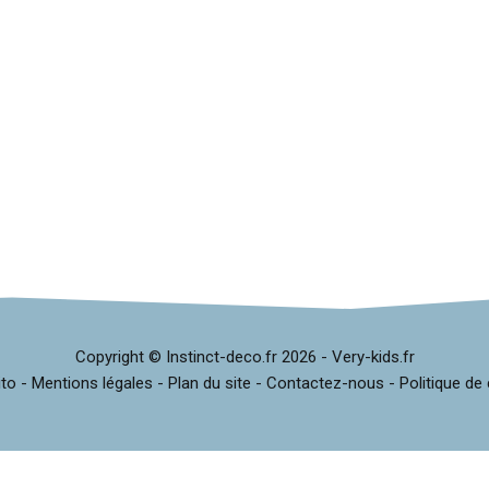
Copyright © Instinct-deco.fr
2026 -
Very-kids.fr
ito
-
Mentions légales
-
Plan du site
-
Contactez-nous
-
Politique de 