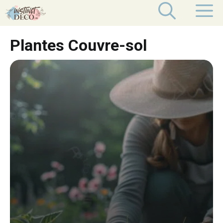
Aller
M
au
contenu
Plantes Couvre-sol