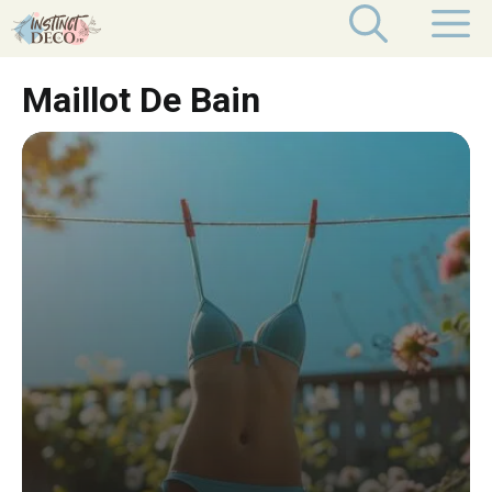
Aller
M
au
contenu
Maillot De Bain