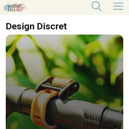
Aller
M
au
contenu
Design Discret