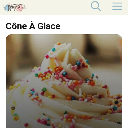
Aller
M
au
contenu
Cône À Glace