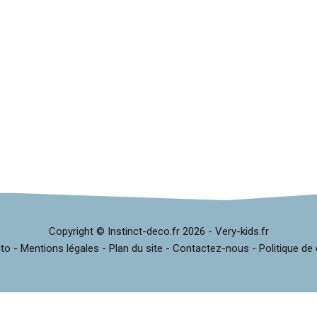
Copyright © Instinct-deco.fr
2026 -
Very-kids.fr
ito
-
Mentions légales
-
Plan du site
-
Contactez-nous
-
Politique de 